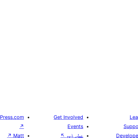
Press.com
Get Involved
Lea
↗
Events
Suppo
↗
Matt
↖
عطیہ ݙیوو
Develope