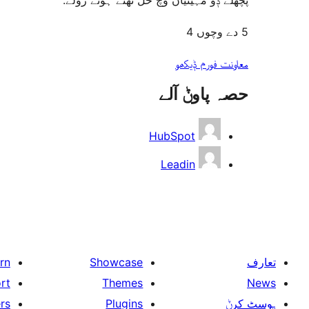
5 دے وچوں 4
معاونت فورم ݙیکھو
حصہ پاوݨ آلے
HubSpot
Leadin
rn
Showcase
تعارف
rt
Themes
News
rs
Plugins
ہوسٹ کرݨ