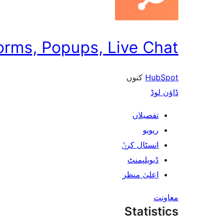
orms, Popups, Live Chat
کنوں
HubSpot
ڈاؤن لوڈ
تفصیلاں
ریویو
انسٹال کرݨ
ڈیویلپمنٹ
اعلیٰ منظر
معاونت
Statistics