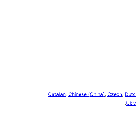
Catalan
,
Chinese (China)
,
Czech
,
Dutc
.
Ukra