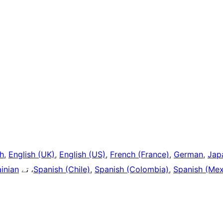
h
,
English (UK)
,
English (US)
,
French (France)
,
German
,
Jap
inian
، تے
Spanish (Chile)
,
Spanish (Colombia)
,
Spanish (Mex