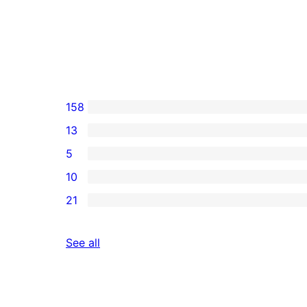
158
13
5
10
21
reviews
See all