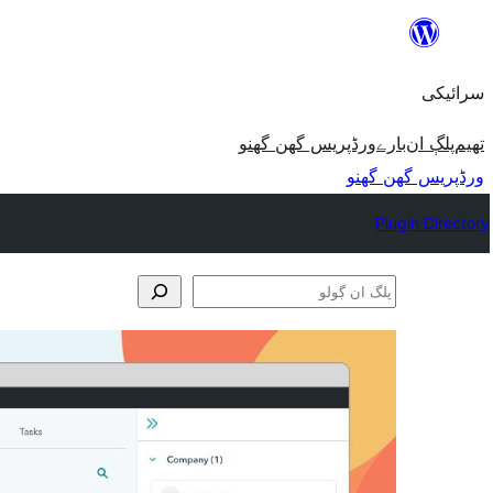
چھوڑو
تے
سرائیکی
مواد
تے
تھیم
پلڳ ان
بارے
ورڈپریس گھن گھنو
ون٘ڄو
ورڈپریس گھن گھنو
Plugin Directory
پلگ
ان
ڳولو