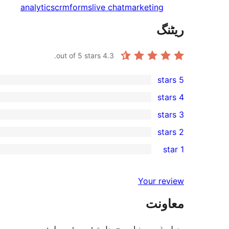
analytics
crm
forms
live chat
marketing
ریٹنگ
out of 5 stars.
4.3
5 stars
158
4 stars
5-
13
3 stars
star
4-
5
2 stars
reviews
star
3-
10
1 star
reviews
star
2-
21
reviews
star
1-
Your review
reviews
star
معاونت
reviews
پچھلے ݙو مہینیاں وچ حل تھئے ہوئے رولے: