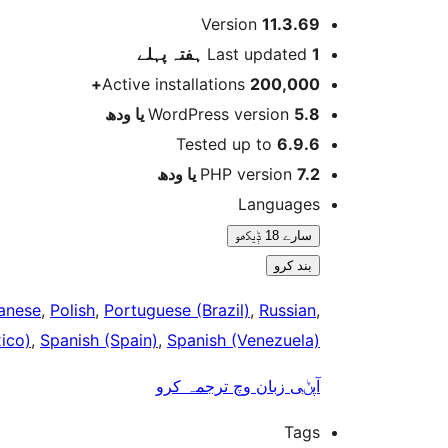
میٹا
Version
11.3.69
پہلے
Last updated
1 ہفتہ
Active installations
200,000+
WordPress version
5.8 یا ودھ
Tested up to
6.9.6
PHP version
7.2 یا ودھ
Languages
سارے 18 ݙیکھو
بند کرو
anese
,
Polish
,
Portuguese (Brazil)
,
Russian
,
ico)
,
Spanish (Spain)
,
Spanish (Venezuela)
آپݨی زبان وچ ترجمہ کرو
Tags