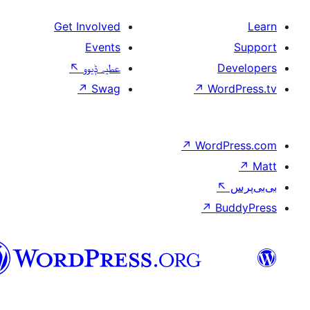
Get Involved
Events
↖
عطیہ ݙیوو
↗
Swag
سرائیکی