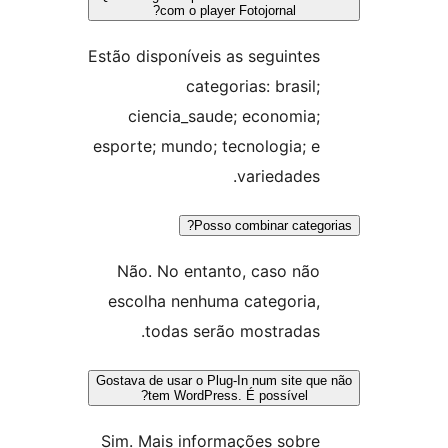
com o
Estão disponí
ciencia
esporte; mun
Não. No 
escolha n
todas
Gostava de usar
tem Wo
Sim. Mais 