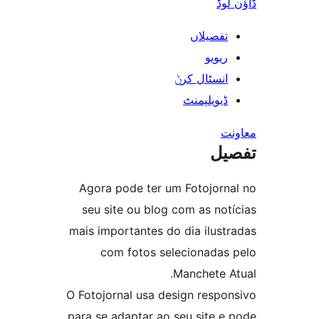
Agora pod
seu site 
mais import
com f
O Fotojornal
para se adap