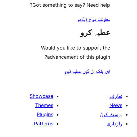
Got someth
Would y
adva
Showcase
Themes
Plugins
Patterns