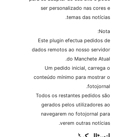
ser per
Este plu
dados remo
Um pe
conteúdo 
Todos os
gerado
navega