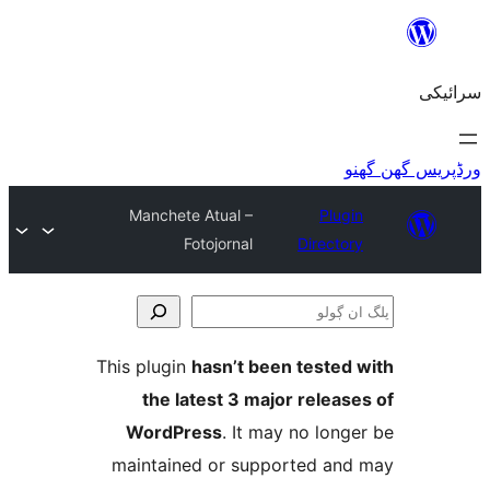
Manchete A
Fot
This plugin
h
the lat
WordPre
maintained