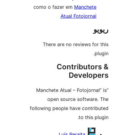
como o f
There 
“Manchete
ope
following p