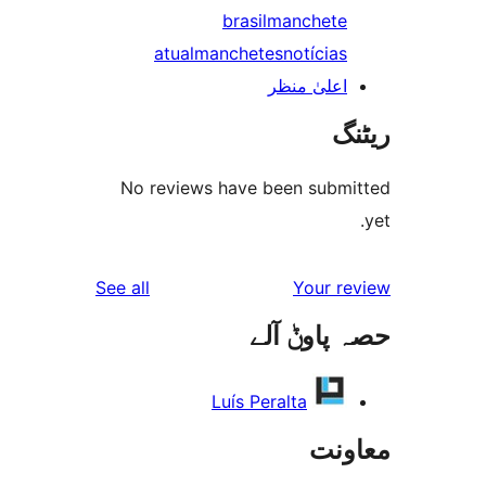
atual
m
No review
reviews
See all