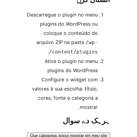
Descarregue 
plugins
coloq
arquivo 
.
co
Ative
plug
Config
valores à s
cores, f
Que categorias