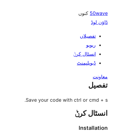
کنوں
50wave
ڈاؤن لوڈ
تفصیلاں
ریویو
انسٹال کرݨ
ڈیویلپمنٹ
معاونت
تفصیل
Save your code with ctrl or cmd + s.
انسٹال کرݨ
Installation