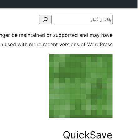
پلگ
ان
longer be maintained or supported and may have
ڳولو
en used with more recent versions of WordPress.
QuickSave