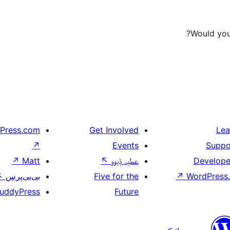
Would you 
Press.com
Get Involved
Lea
↗
Events
Suppo
↗
Matt
↖
عطیہ ݙیوو
Develope
↖
بی‌بی‌پرس
Five for the
↗
WordPress.
uddyPress
Future