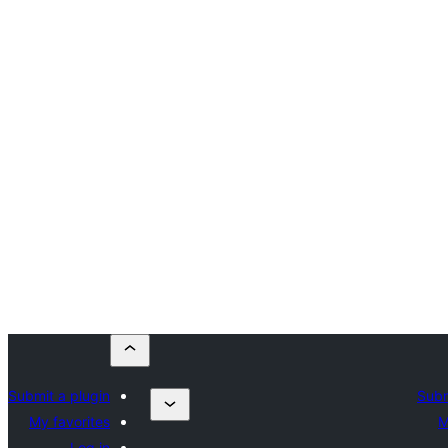
Submit a plugin
Subm
My favorites
M
Log in