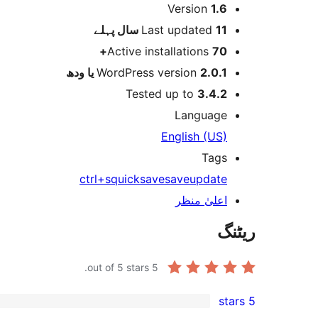
میٹا
Version
1.6
پہلے
Last updated
11 سال
Active installations
70+
WordPress version
2.0.1 یا ودھ
Tested up to
3.4.2
Language
English (US)
Tags
ctrl+s
quicksave
save
update
اعلیٰ منظر
ریٹنگ
out of 5 stars.
5
5 stars
1