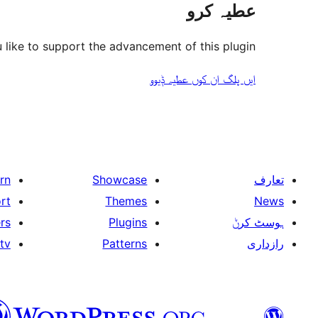
عطیہ کرو
like to support the advancement of this plugin?
ایں پلگ ان کوں عطیہ ݙیوو
rn
Showcase
تعارف
rt
Themes
News
rs
Plugins
ہوسٹ کرݨ
tv
Patterns
رازداری