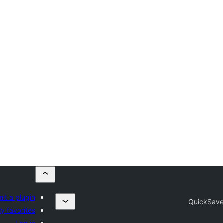
it a plugin
QuickSav
y favorites
Log in