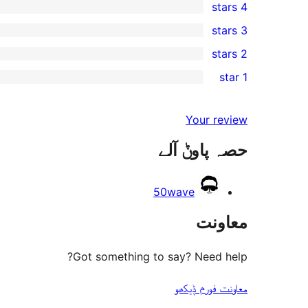
4 stars
5-
0
3 stars
star
4-
0
2 stars
review
star
3-
0
1 star
reviews
star
2-
0
reviews
star
1-
Your review
reviews
star
حصہ پاوݨ آلے
reviews
50wave
معاونت
Got something to say? Need help?
معاونت فورم ݙیکھو