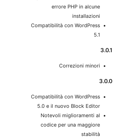
errore PHP in alcun
installazion
Compatibilità con WordPres
5.
Correzioni minor
Compatibilità con WordPres
5.0 e il nuovo Block Edito
Notevoli miglioramenti a
codice per una maggior
stabilit