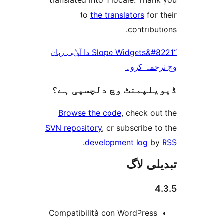
translated into 1 locale. Th
to
the translators
fo
contrib
“Slope Widgets&#8221 دا آپݨی زبان
مہ کرو۔
پمنٹ وچ دلچسپی ہے؟
Browse the code
, check 
SVN repository
, or subscribe
.
development log
ی لاگ
Compatibilità con WordPres