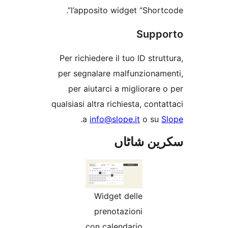
l’apposito widget “Shor
Supp
Per richiedere il tuo ID str
per segnalare malfunziona
per aiutarci a migliorar
qualsiasi altra richiesta, con
.
a
info@slope.it
o s
ن شاٹاں
Widget delle
prenotazioni
con calendario