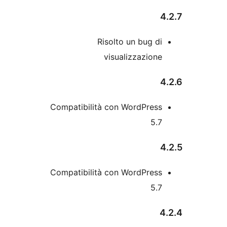
Risolto un bug d
visualizzazion
Compatibilità con WordPres
5.
Compatibilità con WordPres
5.