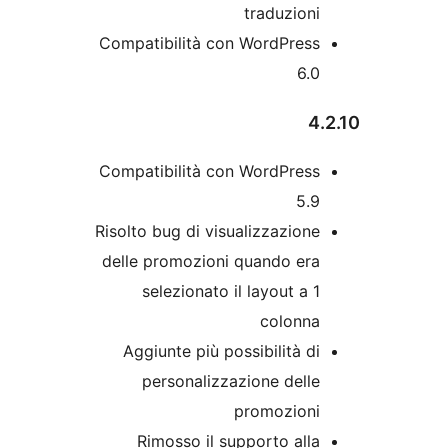
traduzion
Compatibilità con WordPres
6.
Compatibilità con WordPres
5.
Risolto bug di visualizzazion
delle promozioni quando er
selezionato il layout a 
colonn
Aggiunte più possibilità d
personalizzazione dell
promozion
Rimosso il supporto all