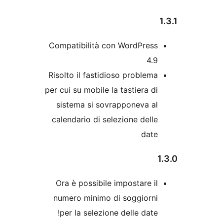
Compatibilità con WordPres
4.
Risolto il fastidioso problem
per cui su mobile la tastiera d
sistema si sovrapponeva a
calendario di selezione dell
dat
Ora è possibile impostare i
numero minimo di soggiorn
per la selezione delle date