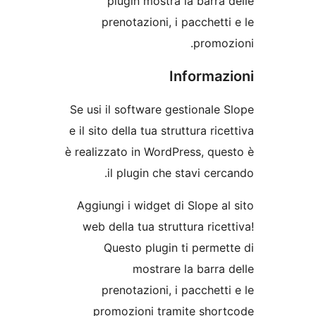
plugin mostra la barr
prenotazioni, i pacchet
promo
Informa
Se usi il software gestional
e il sito della tua struttura ri
è realizzato in WordPress, q
il plugin che stavi ce
Aggiungi i widget di Slope 
web della tua struttura ric
Questo plugin ti perm
mostrare la barr
prenotazioni, i pacchet
promozioni tramite sho