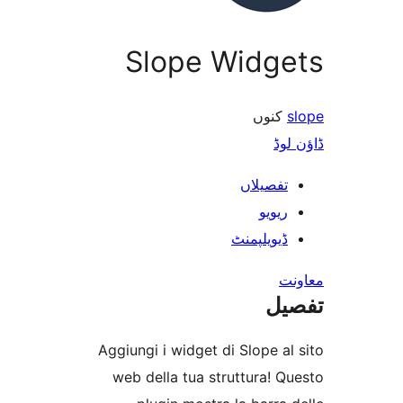
Slope Widg
نوں
ڈ
فصیلاں
یویو
یویلپمنٹ
ل
Aggiungi i widget di Slope 
web della tua struttura!