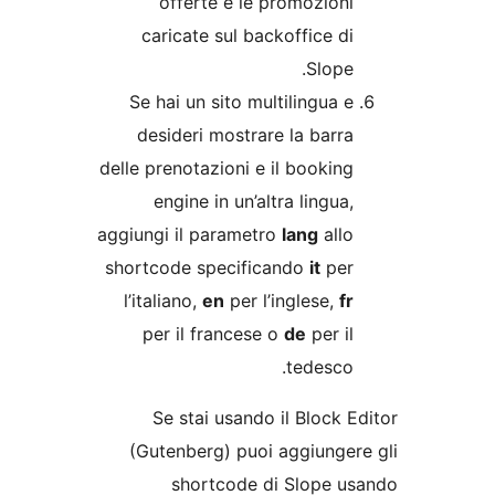
offerte e le promozion
caricate sul backoffice d
Slope
Se hai un sito multilingua 
desideri mostrare la barr
delle prenotazioni e il bookin
engine in un’altra lingua
aggiungi il parametro
lang
all
shortcode specificando
it
pe
l’italiano,
en
per l’inglese,
f
per il francese o
de
per i
tedesco
Se stai usando il Block
(Gutenberg) puoi aggiunge
shortcode di Slope 