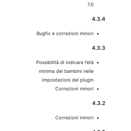
7.
Bugfix e correzioni minor
Possibilità di indicare l’et
minima dei bambini nell
impostazioni del plugi
Correzioni minor
Correzioni minor