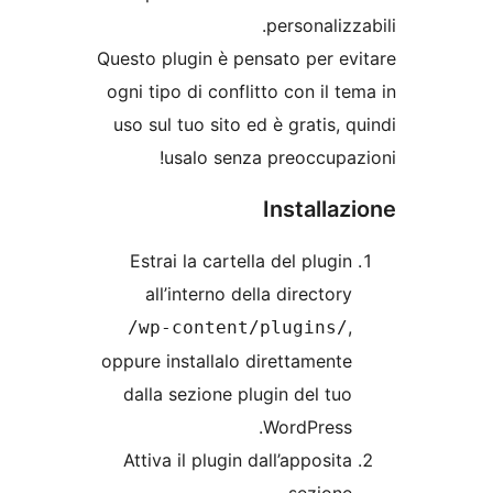
personaliz
Questo plugin è pensato per e
ogni tipo di conflitto con il 
uso sul tuo sito ed è gratis,
usalo senza preoccupa
Installa
Estrai la cartella del plugi
all’interno della director
/wp-content/plugins
oppure installalo direttament
dalla sezione plugin del tu
WordPress
Attiva il plugin dall’apposit