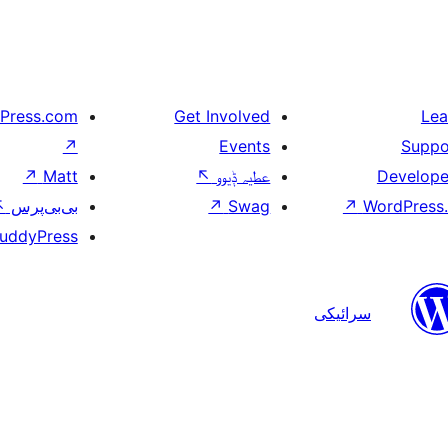
Press.com
Get Involved
Lea
↗
Events
Suppo
↗
Matt
↖
عطیہ ݙیوو
Develope
↖
بی‌بی‌پرس
↗
Swag
↗
WordPress.
uddyPress
سرائیکی