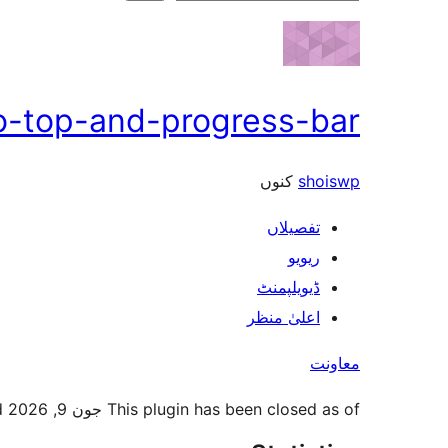
ان
ڳولو
to-top-and-progress-bar
کنوں
shoiswp
تفصیلاں
ریویو
ڈیویلپمنٹ
اعلیٰ منظر
معاونت
This plugin has been closed as of جون 9, 2026 and is not available for download. وجہ: Guideline Violation۔