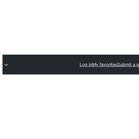
Log in
My favorites
Submit a p