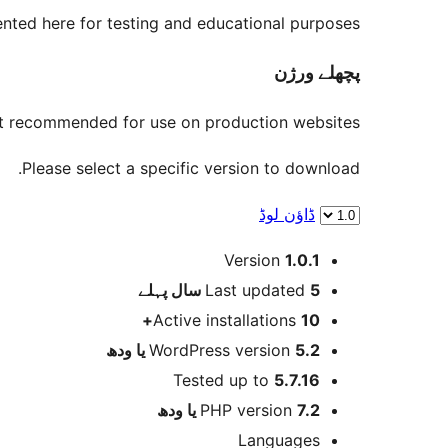
nted here for testing and educational purposes.
پچھلے ورژن
not recommended for use on production websites.
Please select a specific version to download.
ڈاؤن لوڈ
میٹا
Version
1.0.1
پہلے
Last updated
5 سال
Active installations
10+
WordPress version
5.2 یا ودھ
Tested up to
5.7.16
PHP version
7.2 یا ودھ
Languages