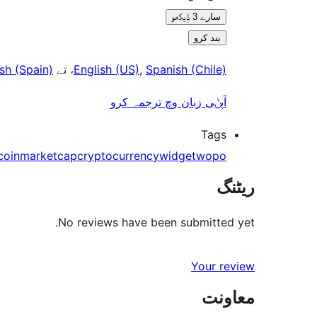
سارے 3 ݙیکھو
بند کرو
sh (Spain)
، تے
English (US)
,
Spanish (Chile)
آپݨی زبان وچ ترجمہ کرو
Tags
coinmarketcap
cryptocurrency
widget
wopo
ریٹنگ
No reviews have been submitted yet.
Your review
معاونت