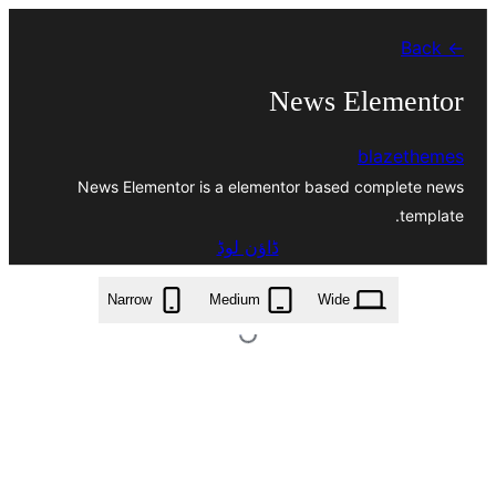
چھوڑو
← Back
تے
مواد
News Elementor
تے
blazethemes
ون٘ڄو
News Elementor is a elementor based complete news
template.
ڈاؤن لوڈ
news-elementor.1.0.3.zip
Narrow
Medium
Wide