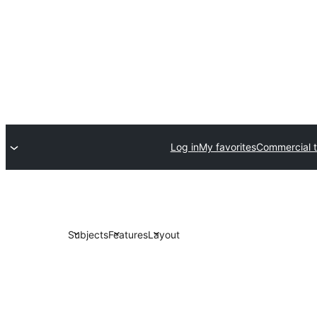
Log in
My favorites
Commercial 
Subjects
Features
Layout