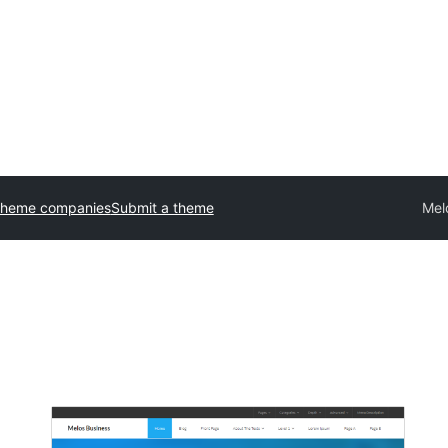
theme companies
Submit a theme
Mel